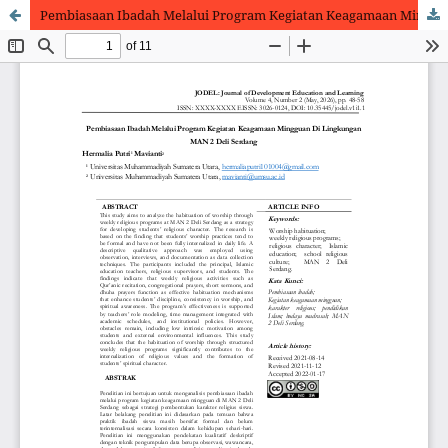
Pembiasaan Ibadah Melalui Program Kegiatan Keagamaan Mingguan Di Lingkungan MAN 2 Deli Serdang