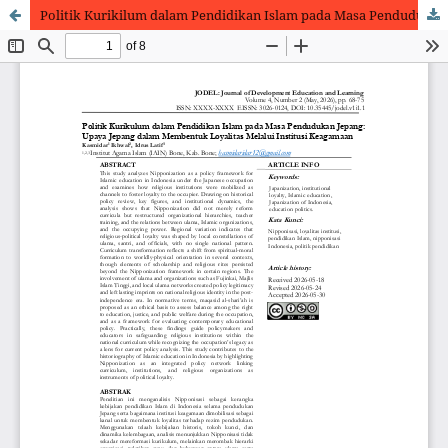
Politik Kurikilum dalam Pendidikan Islam pada Masa Pendudukan Jepang: Upaya Jepang dalam Membentuk Loyalitas Melalui Intitusi Keagamaan